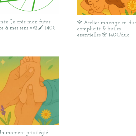
rnée “Je crée mon futur
🌸 Atelier massage en duo
ce à mes sens »🎨🖌️ 140€
complicité & huiles
essentielles 🌸 140€/duo
Un moment privilégié