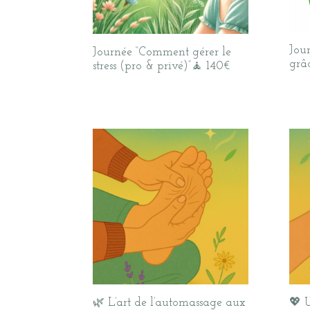
Jou
Journée “Comment gérer le
grâ
stress (pro & privé)”🧘 140€
🌿 L’art de l’automassage aux
💖 