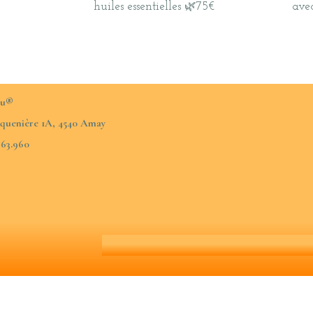
huiles essentielles 🌿75€
ave
ou®
quenière 1A, 4540 Amay
963.960