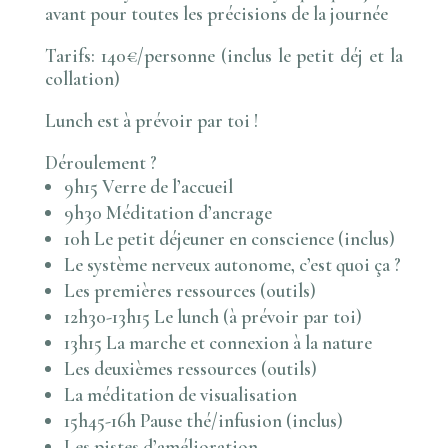
avant pour toutes les précisions de la journée
Tarifs:
140€/personne (inclus le petit déj et la
collation)
Lunch est à prévoir par toi !
Déroulement ?
9h15 Verre de l’accueil
9h30
Méditation d’ancrage
10h
Le petit déjeuner en conscience (inclus)
Le système nerveux autonome
, c’est quoi ça ?
Les premières
ressources
(outils)
12h30-13h15 Le lunch (à prévoir par toi)
13h15
La marche et connexion
à la nature
Les deuxièmes
ressources
(outils)
La méditation de visualisation
15h45-16h Pause thé/infusion (inclus)
Les pistes d’amélioration